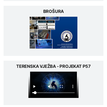
BROŠURA
TERENSKA VJEŽBA - PROJEKAT P57