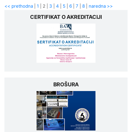
<< prethodna
|
1
|
2
|
3
|
4
|
5
|
6
|
7
|
8
|
naredna >>
CERTIFIKAT O AKREDITACIJI
BROŠURA