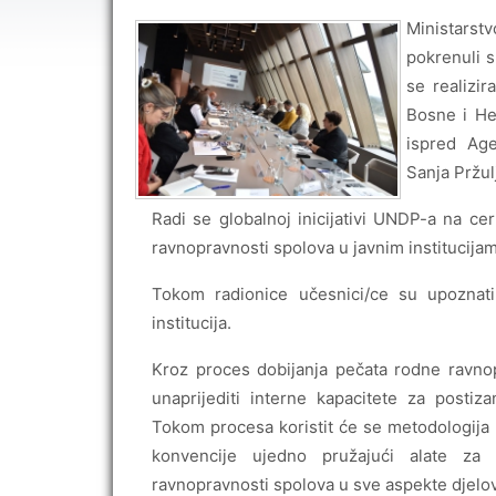
Ministarst
pokrenuli 
se realizi
Bosne i He
ispred Age
Sanja Pržul
Radi se globalnoj inicijativi UNDP-a na cert
ravnopravnosti spolova u javnim institucija
Tokom radionice učesnici/ce su upoznat
institucija.
Kroz proces dobijanja pečata rodne ravnop
unaprijediti interne kapacitete za posti
Tokom procesa koristit će se metodologija
konvencije ujedno pružajući alate za 
ravnopravnosti spolova u sve aspekte djelov