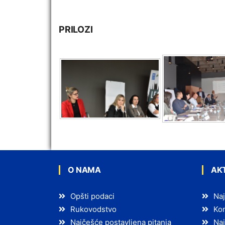
PRILOZI
O NAMA
AK
Opšti podaci
Naj
Rukovodstvo
Kon
Najčešće postavljena pitanja
Naj