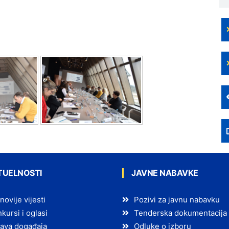
TUELNOSTI
JAVNE NABAVKE
novije vijesti
Pozivi za javnu nabavku
kursi i oglasi
Tenderska dokumentacija
ava događaja
Odluke o izboru