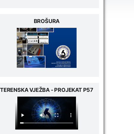
BROŠURA
TERENSKA VJEŽBA - PROJEKAT P57