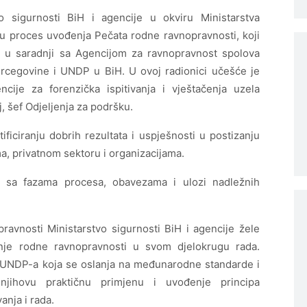
vo sigurnosti BiH i agencije u okviru Ministarstva
su proces uvođenja Pečata rodne ravnopravnosti, koji
ra u saradnji sa Agencijom za ravnopravnost spolova
rcegovine i UNDP u BiH. U ovoj radionici učešće je
ncije za forenzička ispitivanja i vještačenja uzela
j, šef Odjeljenja za podršku.
ificiranju dobrih rezultata i uspješnosti u postizanju
ma, privatnom sektoru i organizacijama.
i sa fazama procesa, obavezama i ulozi nadležnih
ravnosti Ministarstvo sigurnosti BiH i agencije žele
zanje rodne ravnopravnosti u svom djelokrugu rada.
 UNDP-a koja se oslanja na međunarodne standarde i
njihovu praktičnu primjenu i uvođenje principa
anja i rada.