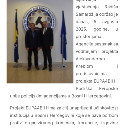
vještačenja Radiša
Samardžija održao je
danas, 5. avgusta
2025. godine, u
prostorijama
Agencije sastanak sa
voditeljem projekta
Aleksanderom
Kreblom i
predstavnicima
projekta EUPA4BIH -
Podrška Evropske
unije policijskim agencijama u Bosni i Hercegovini.
Projekt EUPA4BiH ima za cilj unaprijediti učinkovitost
institucija u Bosni i Hercegovini koje se bave borbom
protiv organiziranog kriminala, korupcije, trgovine