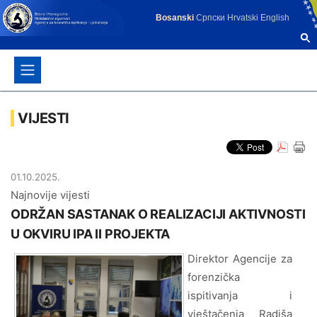
Bosanski
Српски
Hrvatski
English
VIJESTI
01.10.2025.
Najnovije vijesti
ODRŽAN SASTANAK O REALIZACIJI AKTIVNOSTI
U OKVIRU IPA II PROJEKTA
Direktor Agencije za
forenzička
ispitivanja i
vještačenja Radiša