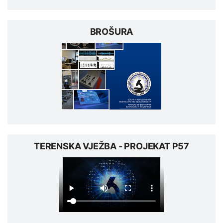
BROŠURA
TERENSKA VJEŽBA - PROJEKAT P57