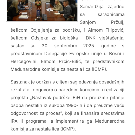
Samardžija, zajedno
sa saradnicama
Sanjom Pržulj,
šeficom Odjeljenja za podršku, i Almom Filipović,
šeficom Odsjeka za biološka i DNK vještačenja,
sastao se 30. septembra 2025. godine s
predstavnicom Delegacije Evropske unije u Bosni i
Hercegovini, Elmom Prcić-Bilić, te predstavnikom
Međunarodne komisije za nestala lica (ICMP).
Sastanak je održan s ciljem sagledavanja dosadašnjih
rezultata i dogovora o narednim koracima u realizaciji
projekta „Nastavak podrške BiH da preuzme pitanje
osoba nestalih iz sukoba 1990-ih i da preuzme veću
odgovornost za proces“, koji se finansira sredstvima
IPA II programa, a implementira ga Međunarodna
komisija za nestala lica (ICMP).