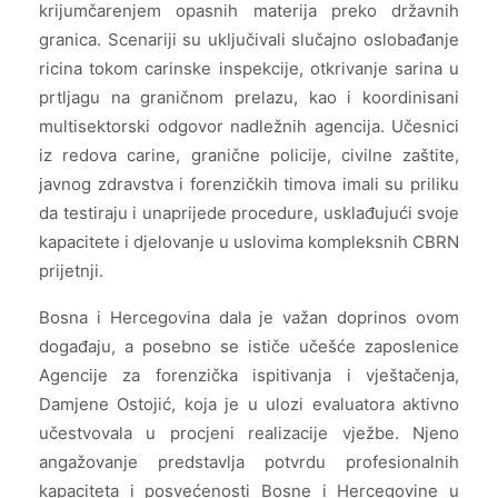
krijumčarenjem opasnih materija preko državnih
granica. Scenariji su uključivali slučajno oslobađanje
ricina tokom carinske inspekcije, otkrivanje sarina u
prtljagu na graničnom prelazu, kao i koordinisani
multisektorski odgovor nadležnih agencija. Učesnici
iz redova carine, granične policije, civilne zaštite,
javnog zdravstva i forenzičkih timova imali su priliku
da testiraju i unaprijede procedure, usklađujući svoje
kapacitete i djelovanje u uslovima kompleksnih CBRN
prijetnji.
Bosna i Hercegovina dala je važan doprinos ovom
događaju, a posebno se ističe učešće zaposlenice
Agencije za forenzička ispitivanja i vještačenja,
Damjene Ostojić, koja je u ulozi evaluatora aktivno
učestvovala u procjeni realizacije vježbe. Njeno
angažovanje predstavlja potvrdu profesionalnih
kapaciteta i posvećenosti Bosne i Hercegovine u