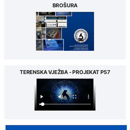
BROŠURA
TERENSKA VJEŽBA - PROJEKAT P57