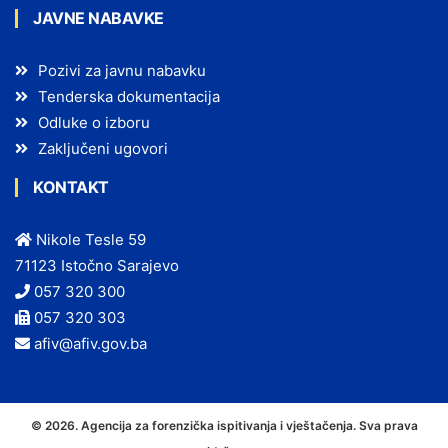
JAVNE NABAVKE
Pozivi za javnu nabavku
Tenderska dokumentacija
Odluke o izboru
Zaključeni ugovori
KONTAKT
Nikole Tesle 59
71123 Istočno Sarajevo
057 320 300
057 320 303
afiv@afiv.gov.ba
© 2026. Agencija za forenzička ispitivanja i vještačenja. Sva prava