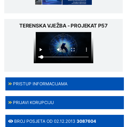
TERENSKA VJEŽBA - PROJEKAT P57
PRISTUP INFORMACIJAMA
PRIJAVI KORUPCIJU
BROJ POSJETA OD 02.12.2013
3087604