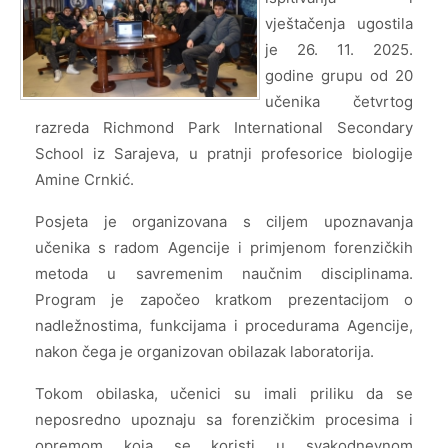
vještačenja ugostila
je 26. 11. 2025.
godine grupu od 20
učenika četvrtog
razreda Richmond Park International Secondary
School iz Sarajeva, u pratnji profesorice biologije
Amine Crnkić.
Posjeta je organizovana s ciljem upoznavanja
učenika s radom Agencije i primjenom forenzičkih
metoda u savremenim naučnim disciplinama.
Program je započeo kratkom prezentacijom o
nadležnostima, funkcijama i procedurama Agencije,
nakon čega je organizovan obilazak laboratorija.
Tokom obilaska, učenici su imali priliku da se
neposredno upoznaju sa forenzičkim procesima i
opremom koja se koristi u svakodnevnom