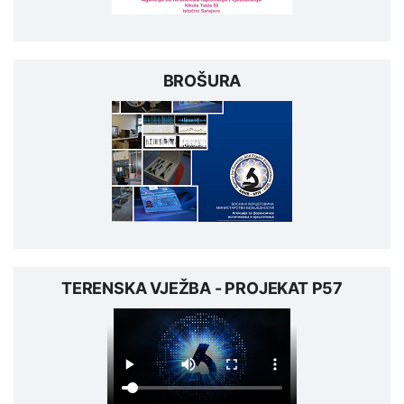
BROŠURA
TERENSKA VJEŽBA - PROJEKAT P57