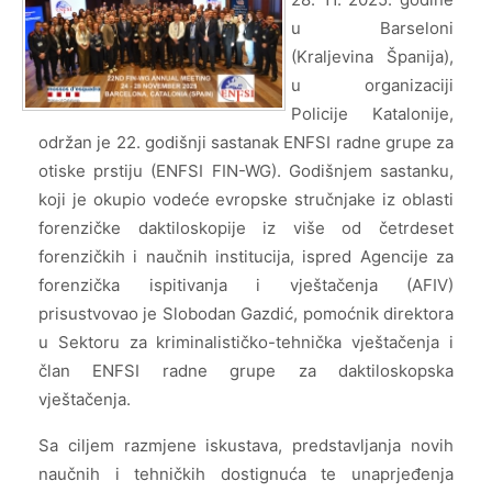
u Barseloni
(Kraljevina Španija),
u organizaciji
Policije Katalonije,
održan je 22. godišnji sastanak ENFSI radne grupe za
otiske prstiju (ENFSI FIN-WG). Godišnjem sastanku,
koji je okupio vodeće evropske stručnjake iz oblasti
forenzičke daktiloskopije iz više od četrdeset
forenzičkih i naučnih institucija, ispred Agencije za
forenzička ispitivanja i vještačenja (AFIV)
prisustvovao je Slobodan Gazdić, pomoćnik direktora
u Sektoru za kriminalističko-tehnička vještačenja i
član ENFSI radne grupe za daktiloskopska
vještačenja.
Sa ciljem razmjene iskustava, predstavljanja novih
naučnih i tehničkih dostignuća te unaprjeđenja