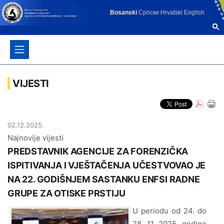
Bosanski
Српски
Hrvatski
English
VIJESTI
02.12.2025.
Najnovije vijesti
PREDSTAVNIK AGENCIJE ZA FORENZIČKA
ISPITIVANJA I VJEŠTAČENJA UČESTVOVAO JE
NA 22. GODIŠNJEM SASTANKU ENFSI RADNE
GRUPE ZA OTISKE PRSTIJU
U periodu od 24. do
28. 11. 2025. godine