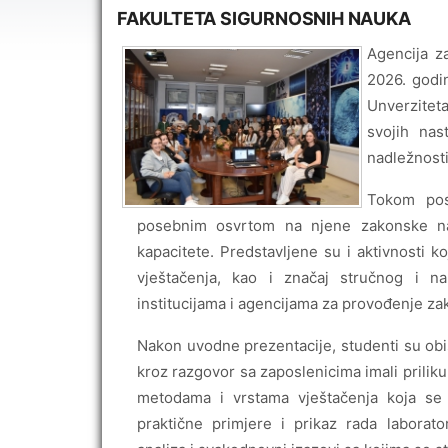
FAKULTETA SIGURNOSNIH NAUKA
Agencija za
2026. godi
Unverziteta
svojih nas
nadležnost
Tokom posj
posebnim osvrtom na njene zakonske nadl
kapacitete. Predstavljene su i aktivnosti ko
vještačenja, kao i značaj stručnog i 
institucijama i agencijama za provođenje za
Nakon uvodne prezentacije, studenti su obišl
kroz razgovor sa zaposlenicima imali prilik
metodama i vrstama vještačenja koja se
praktične primjere i prikaz rada laborato