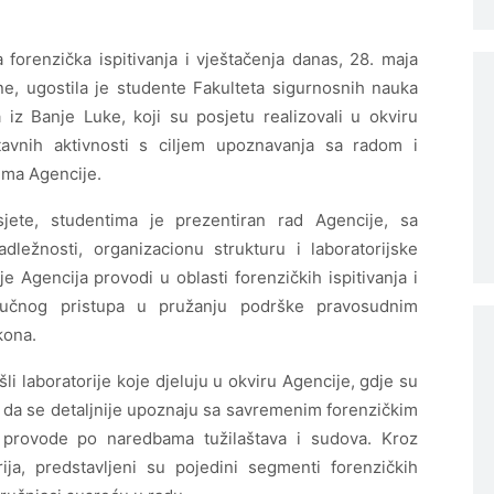
 forenzička ispitivanja i vještačenja danas, 28. maja
ne, ugostila je studente Fakulteta sigurnosnih nauka
 iz Banje Luke, koji su posjetu realizovali u okviru
tavnih aktivnosti s ciljem upoznavanja sa radom i
ima Agencije.
ete, studentima je prezentiran rad Agencije, sa
ežnosti, organizacionu strukturu i laboratorijske
je Agencija provodi u oblasti forenzičkih ispitivanja i
naučnog pristupa u pružanju podrške pravosudnim
kona.
i laboratorije koje djeluju u okviru Agencije, gdje su
u da se detaljnije upoznaju sa savremenim forenzičkim
 provode po naredbama tužilaštava i sudova. Kroz
rija, predstavljeni su pojedini segmenti forenzičkih