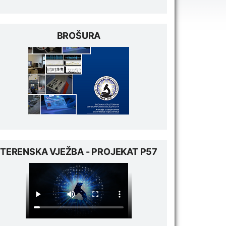
BROŠURA
TERENSKA VJEŽBA - PROJEKAT P57