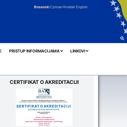
Bosanski
Српски
Hrvatski
English
E
PRISTUP INFORMACIJAMA
LINKOVI
CERTIFIKAT O AKREDITACIJI