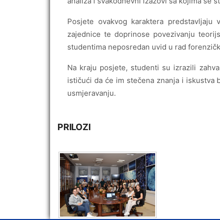
analiza i svakodnevni izazovi sa kojima se s
Posjete ovakvog karaktera predstavljaju
zajednice te doprinose povezivanju teorij
studentima neposredan uvid u rad forenzičkih
Na kraju posjete, studenti su izrazili zah
ističući da će im stečena znanja i iskustva
usmjeravanju.
PRILOZI