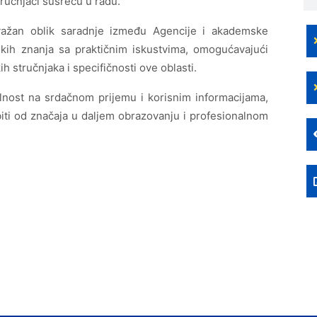
tručnjaci susreću u radu.
 važan oblik saradnje između Agencije i akademske
skih znanja sa praktičnim iskustvima, omogućavajući
 stručnjaka i specifičnosti ove oblasti.
valnost na srdačnom prijemu i korisnim informacijama,
 biti od značaja u daljem obrazovanju i profesionalnom