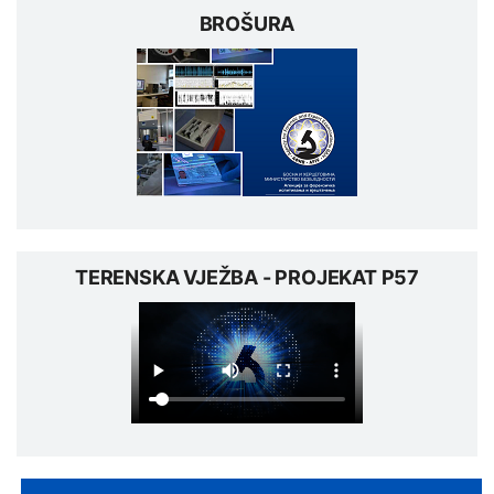
BROŠURA
TERENSKA VJEŽBA - PROJEKAT P57