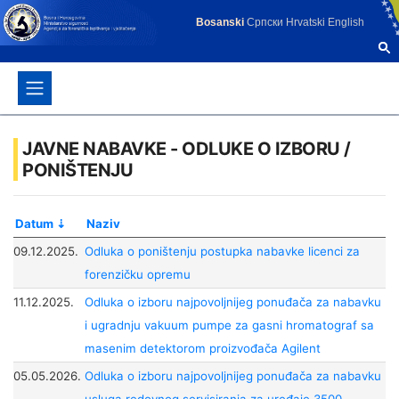
Bosanski
Српски
Hrvatski
English
JAVNE NABAVKE - ODLUKE O IZBORU /
PONIŠTENJU
Datum
Naziv
09.12.2025.
Odluka o poništenju postupka nabavke licenci za
forenzičku opremu
11.12.2025.
Odluka o izboru najpovoljnijeg ponuđača za nabavku
i ugradnju vakuum pumpe za gasni hromatograf sa
masenim detektorom proizvođača Agilent
05.05.2026.
Odluka o izboru najpovoljnijeg ponuđača za nabavku