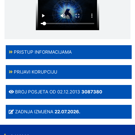
PRISTUP INFORMACIJAMA
PRIJAVI KORUPCIJU
BROJ POSJETA OD 02.12.2013
3087380
ZADNJA IZMJENA
22.07.2026.