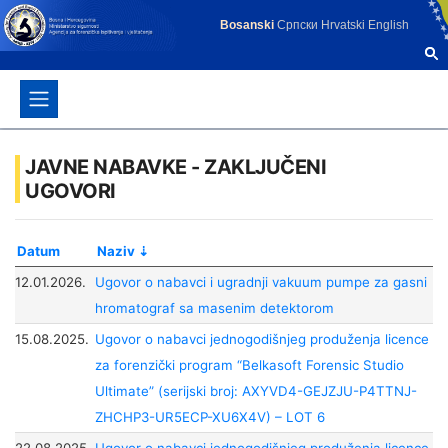
Bosanski
Српски
Hrvatski
English
JAVNE NABAVKE - ZAKLJUČENI
UGOVORI
Datum
Naziv
12.01.2026.
Ugovor o nabavci i ugradnji vakuum pumpe za gasni
hromatograf sa masenim detektorom
15.08.2025.
Ugovor o nabavci jednogodišnjeg produženja licence
za forenzički program “Belkasoft Forensic Studio
Ultimate” (serijski broj: AXYVD4-GEJZJU-P4TTNJ-
ZHCHP3-UR5ECP-XU6X4V) – LOT 6