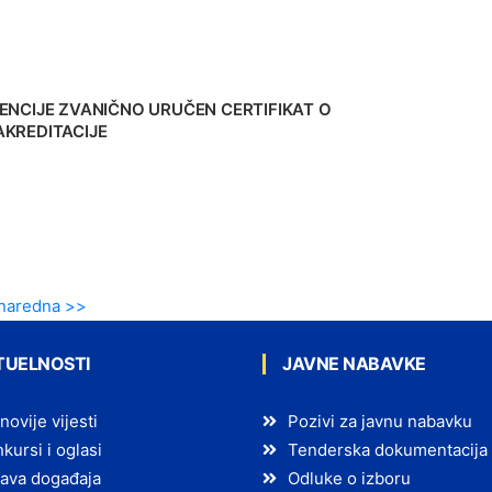
ENCIJE ZVANIČNO URUČEN CERTIFIKAT O
KREDITACIJE
naredna >>
TUELNOSTI
JAVNE NABAVKE
novije vijesti
Pozivi za javnu nabavku
kursi i oglasi
Tenderska dokumentacija
ava događaja
Odluke o izboru