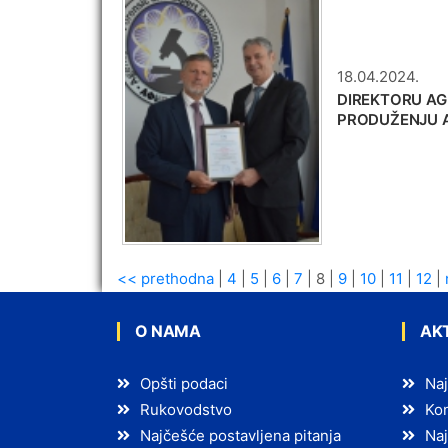
18.04.2024.
DIREKTORU AG
PRODUŽENJU A
<< prethodna
|
4
|
5
|
6
|
7
|
8
|
9
|
10
|
11
|
12
|
O NAMA
AK
Opšti podaci
Naj
Rukovodstvo
Kon
Najčešće postavljena pitanja
Naj