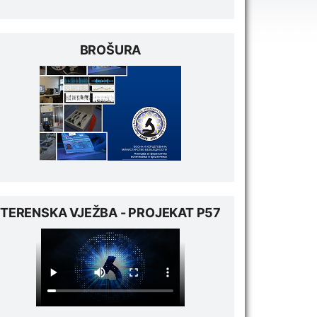
BROŠURA
TERENSKA VJEŽBA - PROJEKAT P57