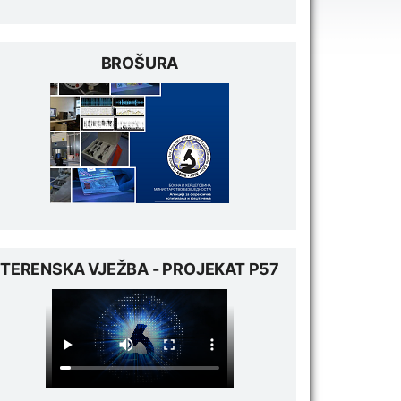
BROŠURA
TERENSKA VJEŽBA - PROJEKAT P57