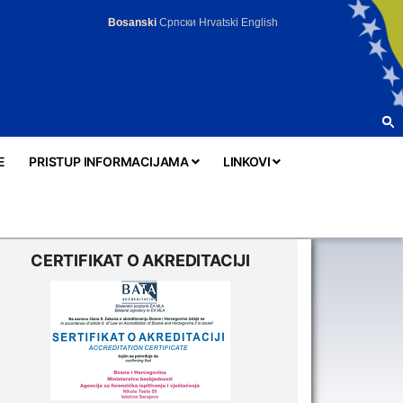
Bosanski
Српски
Hrvatski
English
E
PRISTUP INFORMACIJAMA
LINKOVI
CERTIFIKAT O AKREDITACIJI