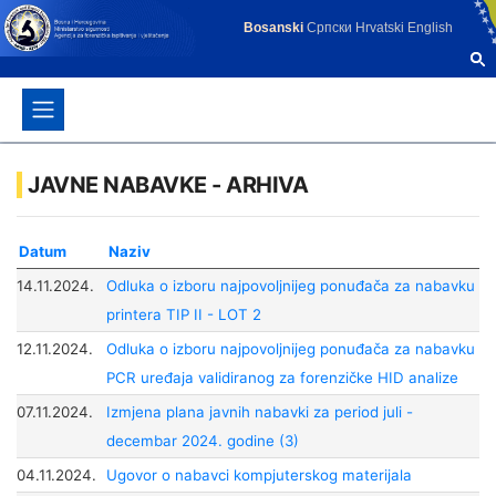
Bosanski
Српски
Hrvatski
English
JAVNE NABAVKE - ARHIVA
Datum
Naziv
14.11.2024.
Odluka o izboru najpovoljnijeg ponuđača za nabavku
printera TIP II - LOT 2
12.11.2024.
Odluka o izboru najpovoljnijeg ponuđača za nabavku
PCR uređaja validiranog za forenzičke HID analize
07.11.2024.
Izmjena plana javnih nabavki za period juli -
decembar 2024. godine (3)
04.11.2024.
Ugovor o nabavci kompjuterskog materijala