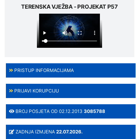
TERENSKA VJEŽBA - PROJEKAT P57
PRISTUP INFORMACIJAMA
PRIJAVI KORUPCIJU
BROJ POSJETA OD 02.12.2013
3085788
ZADNJA IZMJENA
22.07.2026.