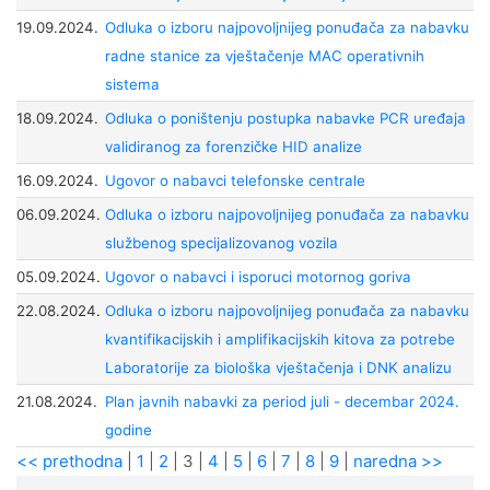
19.09.2024.
Odluka o izboru najpovoljnijeg ponuđača za nabavku
radne stanice za vještačenje MAC operativnih
sistema
18.09.2024.
Odluka o poništenju postupka nabavke PCR uređaja
validiranog za forenzičke HID analize
16.09.2024.
Ugovor o nabavci telefonske centrale
06.09.2024.
Odluka o izboru najpovoljnijeg ponuđača za nabavku
službenog specijalizovanog vozila
05.09.2024.
Ugovor o nabavci i isporuci motornog goriva
22.08.2024.
Odluka o izboru najpovoljnijeg ponuđača za nabavku
kvantifikacijskih i amplifikacijskih kitova za potrebe
Laboratorije za biološka vještačenja i DNK analizu
21.08.2024.
Plan javnih nabavki za period juli - decembar 2024.
godine
<< prethodna
|
1
|
2
|
3
|
4
|
5
|
6
|
7
|
8
|
9
|
naredna >>