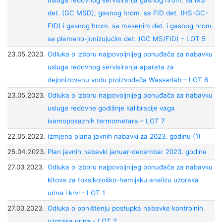
usluga redovnog servisiranja gasnog hrom. sa MS
det. (GC MSD), gasnog hrom. sa FID det. (HS-GC-
FID) i gasnog hrom. sa masenim det. i gasnog hrom.
sa plameno-jonizujućim det. (GC MS/FID) – LOT 5
23.05.2023.
Odluka o izboru najpovoljnijeg ponuđača za nabavku
usluga redovnog servisiranja aparata za
dejonizovanu vodu proizvođača Wasserlab – LOT 6
23.05.2023.
Odluka o izboru najpovoljnijeg ponuđača za nabavku
usluga redovne godišnje kalibracije vaga
isamopokaznih termometara – LOT 7
22.05.2023.
Izmjena plana javnih nabavki za 2023. godinu (1)
25.04.2023.
Plan javnih nabavki januar-decembar 2023. godine
27.03.2023.
Odluka o izboru najpovoljnijeg ponuđača za nabavku
kitova za toksikološko-hemijsku analizu uzoraka
urina i krvi - LOT 1
27.03.2023.
Odluka o poništenju postupka nabavke kontrolnih
uzoraka urina - LOT 2