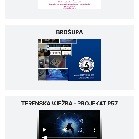
BROŠURA
TERENSKA VJEŽBA - PROJEKAT P57