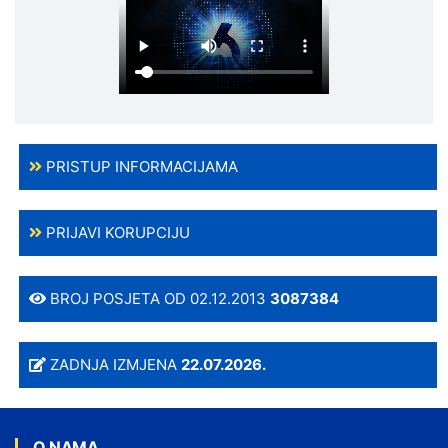
PRISTUP INFORMACIJAMA
PRIJAVI KORUPCIJU
BROJ POSJETA OD 02.12.2013
3087384
ZADNJA IZMJENA
22.07.2026.
O NAMA