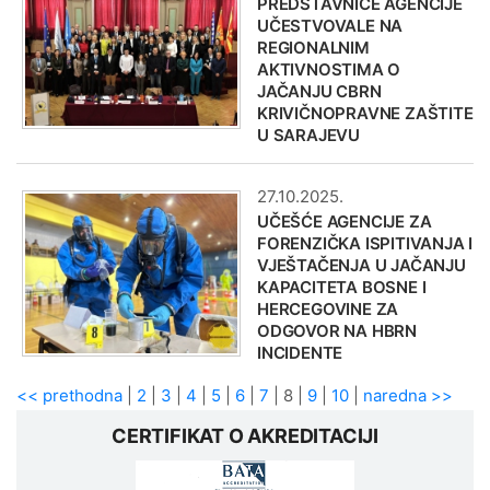
PREDSTAVNICE AGENCIJE
UČESTVOVALE NA
REGIONALNIM
AKTIVNOSTIMA O
JAČANJU CBRN
KRIVIČNOPRAVNE ZAŠTITE
U SARAJEVU
27.10.2025.
UČEŠĆE AGENCIJE ZA
FORENZIČKA ISPITIVANJA I
VJEŠTAČENJA U JAČANJU
KAPACITETA BOSNE I
HERCEGOVINE ZA
ODGOVOR NA HBRN
INCIDENTE
<< prethodna
|
2
|
3
|
4
|
5
|
6
|
7
|
8
|
9
|
10
|
naredna >>
CERTIFIKAT O AKREDITACIJI